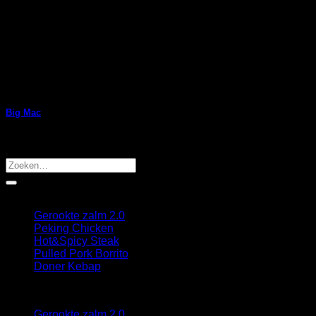
Big Mac
Super burger
Recente berichten
Gerookte zalm 2.0
Peking Chicken
Hot&Spicy Steak
Pulled Pork Borrito
Doner Kebap
Recepten
Gerookte zalm 2.0