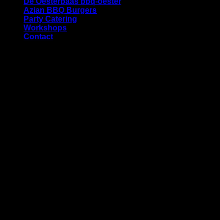
De Oesterbaas bbq-oester
Azian BBQ Burgers
Party Catering
Workshops
Contact