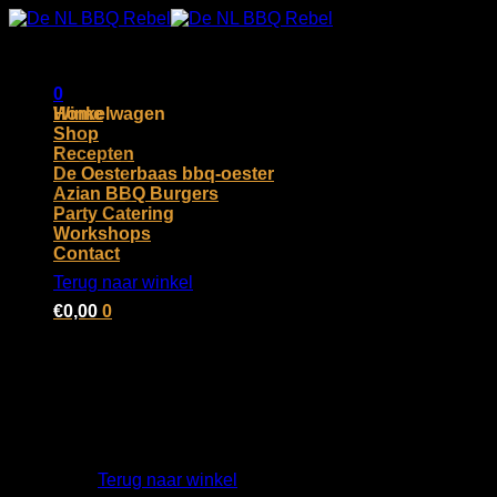
Ga
naar
inhoud
0
Winkelwagen
Home
Shop
Recepten
De Oesterbaas bbq-oester
Azian BBQ Burgers
Party Catering
Workshops
Geen producten in de winkelwagen.
Contact
Terug naar winkel
€
0,00
0
Geen producten in de winkelwagen.
Terug naar winkel