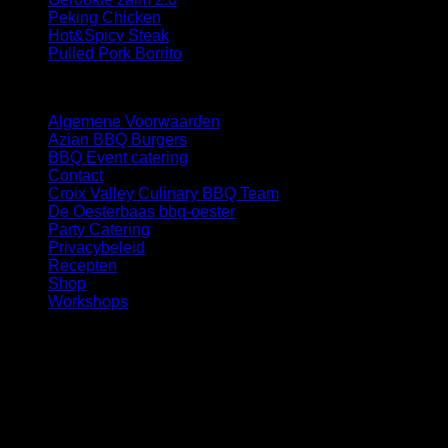
Peking Chicken
Hot&Spicy Steak
Pulled Pork Borrito
Links
Algemene Voorwaarden
Azian BBQ Burgers
BBQ Event catering
Contact
Croix Valley Culinary BBQ Team
De Oesterbaas bbq-oester
Party Catering
Privacybeleid
Recepten
Shop
Workshops