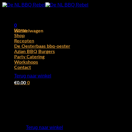
Ga
naar
inhoud
0
Home
Winkelwagen
Shop
Recepten
De Oesterbaas bbq-oester
Azian BBQ Burgers
Party Catering
Workshops
Geen producten in de winkelwagen.
Contact
Terug naar winkel
€
0,00
0
Geen producten in de winkelwagen.
Terug naar winkel