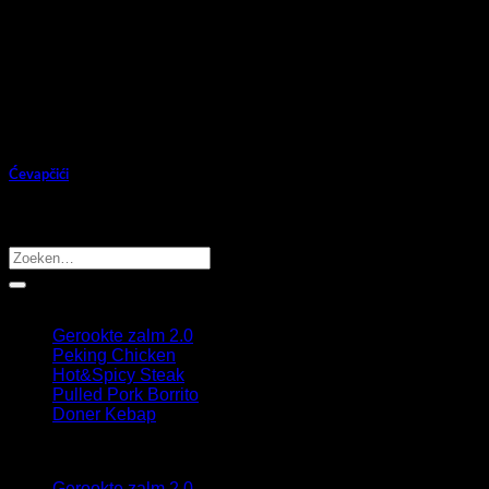
Ćevapčići
Kruidig gehakt uit de Balkan.
Recente berichten
Gerookte zalm 2.0
Peking Chicken
Hot&Spicy Steak
Pulled Pork Borrito
Doner Kebap
Recepten
Gerookte zalm 2.0